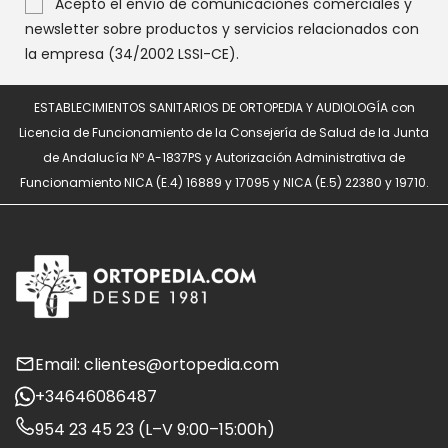
Acepto el envío de comunicaciones comerciales y
newsletter sobre productos y servicios relacionados con
la empresa (34/2002 LSSI-CE).
ESTABLECIMIENTOS SANITARIOS DE ORTOPEDIA Y AUDIOLOGÍA con
Licencia de Funcionamiento de la Consejería de Salud de la Junta
de Andalucía Nº A-1837PS y Autorización Administrativa de
Funcionamiento NICA (E.4) 16889 y 17095 y NICA (E.5) 22380 y 19710.
Email: clientes@ortopedia.com
+34646086487
954 23 45 23 (L–V 9:00–15:00h)