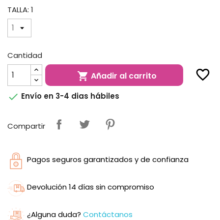
TALLA: 1
Cantidad
favorite_border
Añadir al carrito


Envío en 3-4 dias hábiles
Compartir
Pagos seguros garantizados y de confianza
Devolución 14 días sin compromiso
¿Alguna duda?
Contáctanos