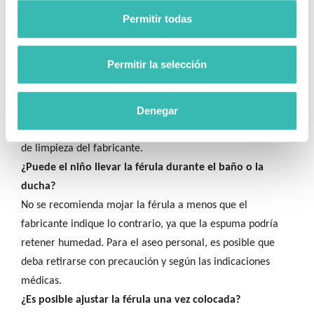
Para elegir la talla correcta, mide el perímetro de la
Permitir todas
muñeca del niño con una cinta métrica. Consulta la tabla
de medidas para ver a qué talla corresponde.
Permitir la selección
¿Es la férula fácil de limpiar?
Generalmente, este tipo de férulas se pueden limpiar con
Denegar
un paño húmedo y jabón neutro. Se recomienda secar bien
al aire. Es importante seguir las instrucciones específicas
de limpieza del fabricante.
¿Puede el niño llevar la férula durante el baño o la
ducha?
No se recomienda mojar la férula a menos que el
fabricante indique lo contrario, ya que la espuma podría
retener humedad. Para el aseo personal, es posible que
deba retirarse con precaución y según las indicaciones
médicas.
¿Es posible ajustar la férula una vez colocada?