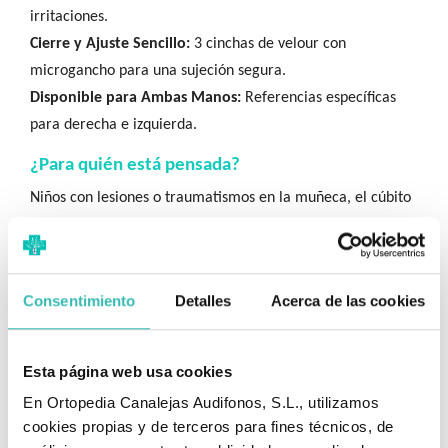
irritaciones.
Cierre y Ajuste Sencillo:
3 cinchas de velour con
microgancho para una sujeción segura.
Disponible para Ambas Manos:
Referencias específicas
para derecha e izquierda.
¿Para quién está pensada?
Niños con lesiones o traumatismos en la muñeca, el cúbito
o el radio.
Pacientes pediátricos que requieren inmovilización
controlada de la articulación de la muñeca.
Consentimiento
Detalles
Acerca de las cookies
Niños diagnosticados con síndrome del túnel carpiano o
esguinces recidivantes de muñeca.
Esta página web usa cookies
Ficha técnica detallada:
En Ortopedia Canalejas Audifonos, S.L., utilizamos
Característica
Detalle
cookies propias y de terceros para fines técnicos, de
Tipo de