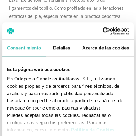
Esguince de tobillo. Tendinitis. Postoperatorio de
ligamentos del tobillo. Como profilaxis en las alteraciones
estáticas del pie, especialmente en la práctica deportiva.
Especialmente indicado en esguinces del deltoide, unido a
un esguince del ligamento anterior talo fibular, los cuales
requieren de mayor tiempo para curarse.
Consentimiento
Detalles
Acerca de las cookies
Talla Unica
Modelo: EST-082
Esta página web usa cookies
En Ortopedia Canalejas Audifonos, S.L., utilizamos
Hecho en España
cookies propias y de terceros para fines técnicos, de
análisis y para mostrarte publicidad personalizada
basada en un perfil elaborado a partir de tus hábitos de
navegación (por ejemplo, páginas visitadas).
Puedes aceptar todas las cookies, rechazarlas o
configurarlas según tus preferencias. Para más
información, consulta nuestra
Política de Cookies
.
Tienda de artículos ortopédicos