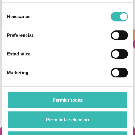
También podría interesarle
Selección
Necesarias
de
consentimiento
-3,00 
¡EN OFERTA!
Preferencias
Estadística
Marketing
Permitir todas
Plantillas De Silicona Larga
Muleta Ergodynamic
Con Apoyo Retrocapital
26,95 €
29,99 €
32,99 €
Permitir la selección
Añadir al carrito
Añadir al carrito

