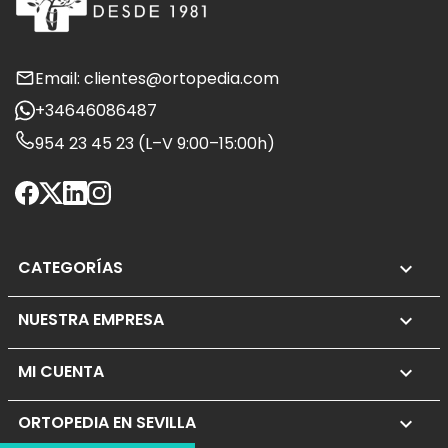
Email: clientes@ortopedia.com
+34646086487
954 23 45 23 (L–V 9:00–15:00h)
CATEGORÍAS

NUESTRA EMPRESA

MI CUENTA

ORTOPEDIA EN SEVILLA
keyboard_arrow_down