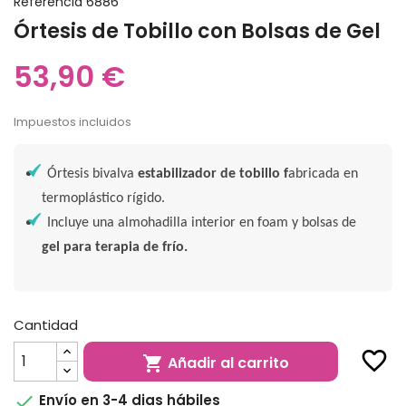
Referencia
6886
Órtesis de Tobillo con Bolsas de Gel
53,90 €
Impuestos incluidos
Órtesis bivalva
estabilizador de tobillo f
abricada en
termoplástico rígido.
Incluye una almohadilla interior en foam y bolsas de
gel para terapia de frío.
Cantidad
favorite_border
Añadir al carrito


Envío en 3-4 dias hábiles