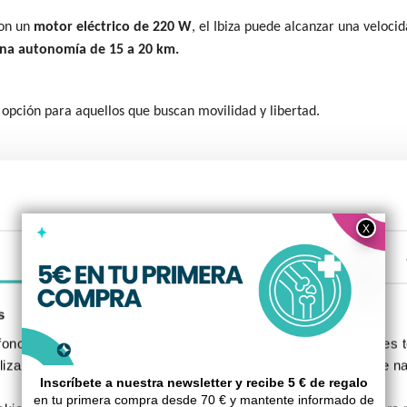
con un
motor eléctrico de 220 W
, el Ibiza puede alcanzar una veloci
 una autonomía de 15 a 20 km.
 opción para aquellos que buscan movilidad y libertad.
Detalles
s
nos, S.L., utilizamos cookies propias y de terceros para fines t
izada basada en un perfil elaborado a partir de tus hábitos de n