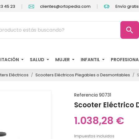
|
|
3 45 23
clientes@ortopedia.com
Envío grati
search
LITACIÓN
SALUD
MUJER
INFANTIL
PROFESIONA
ers Eléctricos
Scooters Eléctricos Plegables o Desmontables
S
Referencia
90731
Scooter Eléctrico
1.038,28 €
Impuestos incluidos