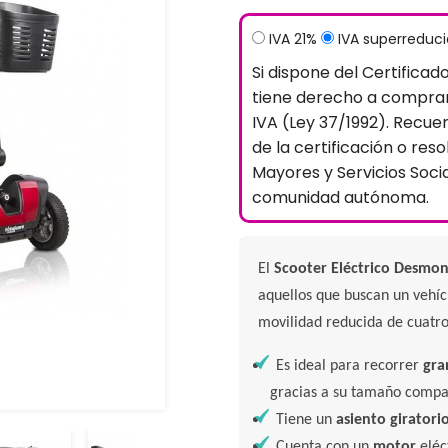
IVA 21%
IVA superreduc
Si dispone del Certificad
tiene derecho a comprar
IVA (Ley 37/1992). Recue
de la certificación o reso
Mayores y Servicios Soci
comunidad autónoma.
El
Scooter Eléctrico Desmon
aquellos que buscan un vehí
movilidad reducida de cuatr
Es ideal para recorrer
gra
gracias a su tamaño compa
Tiene un
asiento girator
Cuenta con un
motor
eléc