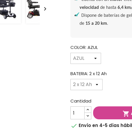
velocidad
de hasta
6,4 km

Dispone de baterías de ge
de
15 a 20 km
.
COLOR: AZUL
BATERIA: 2 x 12 Ah
Cantidad


Envío en 4-5 días hábi