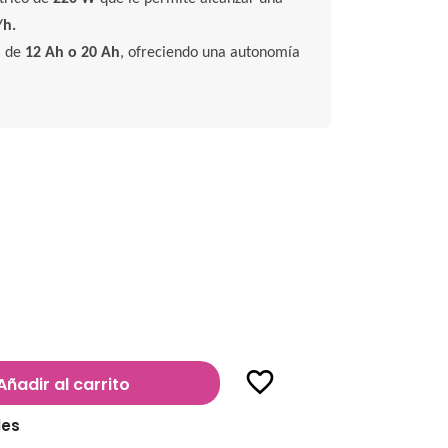
/h.
l de
12 Ah o 20 Ah
, ofreciendo una autonomía
favorite_border
Añadir al carrito
les