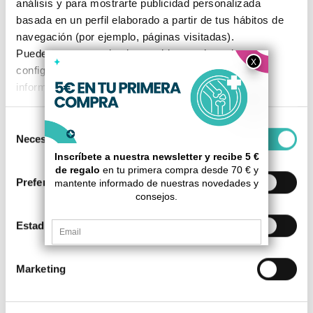
análisis y para mostrarte publicidad personalizada
para máxima comodidad.
basada en un perfil elaborado a partir de tus hábitos de
navegación (por ejemplo, páginas visitadas).
Puedes aceptar todas las cookies, rechazarlas o
configurarlas según tus preferencias. Para más
Seguridad total
información, consulta nuestra
Política de Cookies
.
Frenos electromagnéticos y ruedas
antivuelco para mayor seguridad.
Selección
Necesarias
de
consentimiento
Preferencias
¿Para quién está pensado?
Estadística
Movilidad reducida
Personas con movilidad reducida o
Marketing
discapacidad física que necesitan
recuperar independencia y libertad de