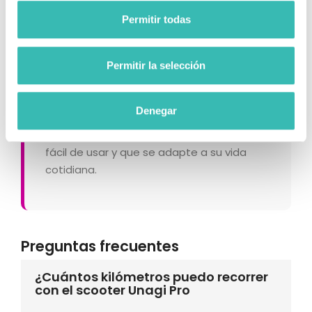
movimiento.
Permitir todas
Autonomía extendida
Usuarios que requieren autonomía superior
Permitir la selección
para trayectos largos (35 km).
Vida cotidiana
Denegar
Aquellos que buscan un scooter práctico,
fácil de usar y que se adapte a su vida
cotidiana.
Preguntas frecuentes
¿Cuántos kilómetros puedo recorrer
con el scooter Unagi Pro