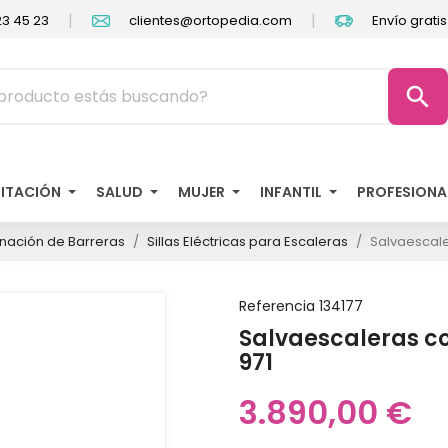
|
|
3 45 23
clientes@ortopedia.com
Envío grati
search
LITACIÓN
SALUD
MUJER
INFANTIL
PROFESIONA
inación de Barreras
Sillas Eléctricas para Escaleras
Salvaescale
Referencia
134177
Salvaescaleras co
971
3.890,00 €