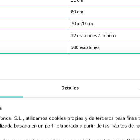
21 cm
80 cm
70 x 70 cm
12 escalones / minuto
500 escalones
20 escalones
220 W - 24 V
Detalles
s
nos, S.L., utilizamos cookies propias y de terceros para fines t
Tienda de artículos ortopédicos
izada basada en un perfil elaborado a partir de tus hábitos de n
También podría interesarle