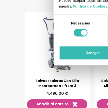
Puedes aceptar todas las coo
nuestra
Política de Cookies
Selección
Necesarias
de
consentimiento
Denegar
Salvaescaleras Con Silla
Sal
Incorporada Liftkar 3
Si
4.490,00 €
Añadir al carrito
