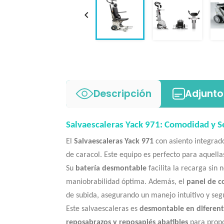

Descripción
Adjunto
Salvaescaleras Yack 971: Comodidad y S
El
Salvaescaleras Yack 971
con asiento integrado
de caracol. Este equipo es perfecto para aquella
Su
batería desmontable
facilita la recarga sin
maniobrabilidad óptima. Además, el
panel de co
de subida, asegurando un manejo intuitivo y seg
Este salvaescaleras es
desmontable en diferent
reposabrazos y reposapiés abatibles
para propo