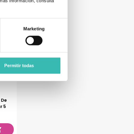
 más información, consulta
Marketing
Permitir todas
a De
r 5
