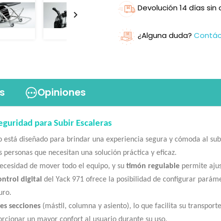
Devolución 14 días si

¿Alguna duda?
Contá
s
Opiniones
eguridad para Subir Escaleras
 está diseñado para brindar una experiencia segura y cómoda al subi
s personas que necesitan una solución práctica y eficaz.
 necesidad de mover todo el equipo, y su
timón regulable
permite ajus
ntrol digital
del Yack 971 ofrece la posibilidad de configurar parám
uro.
es secciones
(mástil, columna y asiento), lo que facilita su transpo
rcionar un mayor confort al usuario durante su uso.