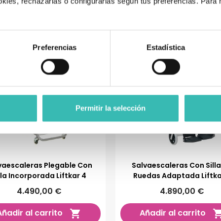
kies, rechazarlas o configurarlas según tus preferencias. Para
.
Preferencias
Estadística
Permitir la selección
vaescaleras Plegable Con
Salvaescaleras Con Sill
lla Incorporada Liftkar 4
Ruedas Adaptada Liftka
4.490,00 €
4.890,00 €
Añadir al carrito
Añadir al carrito
