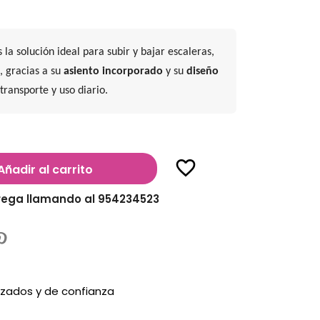
 la solución ideal para subir y bajar escaleras,
, gracias a su
asiento incorporado
y su
diseño
l transporte y uso diario.
favorite_border
Añadir al carrito
rega llamando al 954234523
zados y de confianza