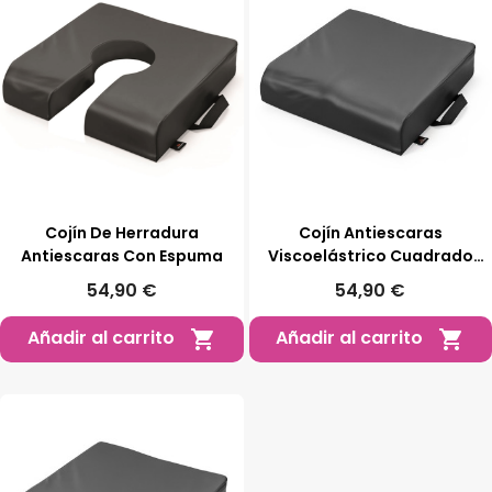
Cojín De Herradura
Cojín Antiescaras
Antiescaras Con Espuma
Viscoelástrico Cuadrado
Orliman
54,90 €
54,90 €
Añadir al carrito
Añadir al carrito

