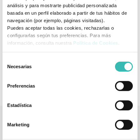
análisis y para mostrarte publicidad personalizada
Procesos Álgicos:
Fracturas sacrococcígeas, hemorroides o
basada en un perfil elaborado a partir de tus hábitos de
recuperaciones quirúrgicas.
navegación (por ejemplo, páginas visitadas).
Puedes aceptar todas las cookies, rechazarlas o
Control Postural:
Necesidad de corregir asimetrías o
configurarlas según tus preferencias. Para más
mejorar la estabilidad desde la pelvis.
información, consulta nuestra
Política de Cookies
.
Versatilidad:
Apto para usuarios con o sin incontinencia
Selección
gracias a sus materiales de fácil mantenimiento.
Necesarias
de
consentimiento
Modelo: Orliman OSL1260
Preferencias
Estadística
Marketing
Tienda de artículos ortopédicos
También podría interesarle