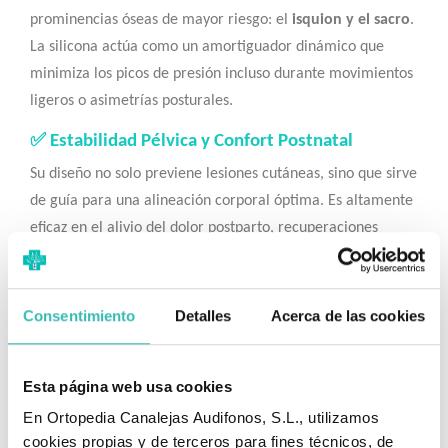
prominencias óseas de mayor riesgo: el
isquion y el sacro
.
La silicona actúa como un amortiguador dinámico que
minimiza los picos de presión incluso durante movimientos
ligeros o asimetrías posturales.
✅ Estabilidad Pélvica y Confort Postnatal
Su diseño no solo previene lesiones cutáneas, sino que sirve
de guía para una alineación corporal óptima. Es altamente
eficaz en el alivio del dolor postparto, recuperaciones
postoperatorias y en casos de dolor anal crónico idiopático
(DACI) o bursitis de cadera. Al proporcionar una base
estable, reduce la fatiga muscular y ayuda en los cambios
Consentimiento
Detalles
Acerca de las cookies
de postura necesarios para la salud vascular.
✅ Indicaciones Principales
Esta página web usa cookies
Alto Riesgo de Escaras:
Personas que permanecen
En Ortopedia Canalejas Audifonos, S.L., utilizamos
sentadas durante periodos prolongados.
cookies propias y de terceros para fines técnicos, de