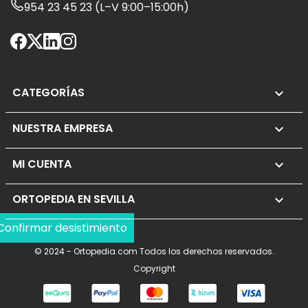
954 23 45 23 (L–V 9:00–15:00h)
CATEGORÍAS

NUESTRA EMPRESA

MI CUENTA

ORTOPEDIA EN SEVILLA
keyboard_arrow_down
Confirmar desistimiento
© 2024 - Ortopedia.com Todos los derechos reservados.
Copyright