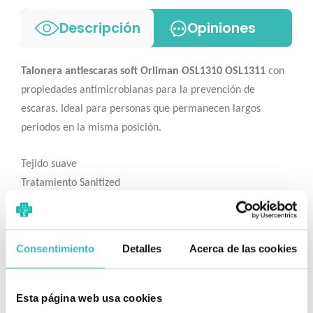
Descripción
Opiniones
Talonera antiescaras soft Orliman OSL1310 OSL1311
con
propiedades antimicrobianas para la prevención de
escaras. Ideal para personas que permanecen largos
periodos en la misma posición.
Tejido suave
Tratamiento Sanitized
No absorbe la humedad
costuras planas para evitar roces.
Soportes ambidiestros,
Consentimiento
Detalles
Acerca de las cookies
Cinchas con fijación ajustable.
Zonas de protección: apófisis estiloides y en situaciones de
venoclisis.
Esta página web usa cookies