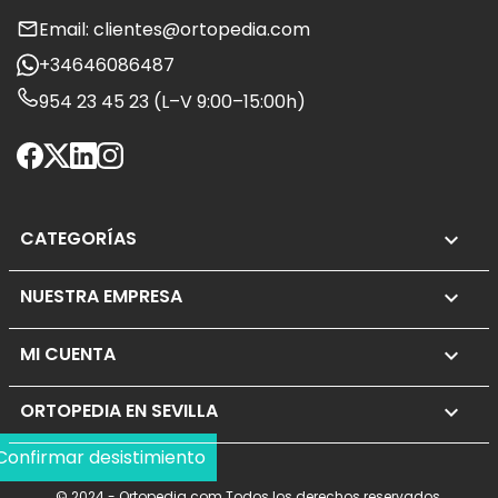
Email: clientes@ortopedia.com
+34646086487
954 23 45 23 (L–V 9:00–15:00h)
CATEGORÍAS

NUESTRA EMPRESA

MI CUENTA

ORTOPEDIA EN SEVILLA
keyboard_arrow_down
Confirmar desistimiento
© 2024 - Ortopedia.com Todos los derechos reservados.