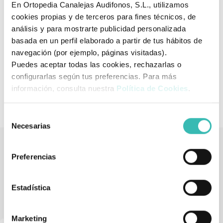
En Ortopedia Canalejas Audifonos, S.L., utilizamos
OSL1310: BLANCO
cookies propias y de terceros para fines técnicos, de
OSL1311: GRIS
análisis y para mostrarte publicidad personalizada
basada en un perfil elaborado a partir de tus hábitos de
Indicaciones: Síndrome de Haglund. Bursitis
navegación (por ejemplo, páginas visitadas).
retrocalcánea. Recuperaciones post-operatorias en general
Puedes aceptar todas las cookies, rechazarlas o
configurarlas según tus preferencias. Para más
Talla Universal
información, consulta nuestra
Política de Cookies
.
Selección
Necesarias
de
consentimiento
Preferencias
Tienda de artículos ortopédicos
También podría interesarle
Estadística
Marketing