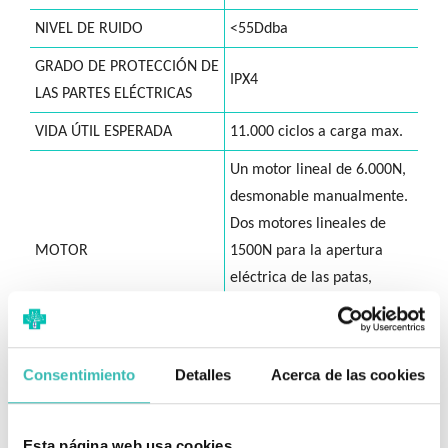
NIVEL DE RUIDO
<55Ddba
GRADO DE PROTECCIÓN DE
IPX4
LAS PARTES ELÉCTRICAS
VIDA ÚTIL ESPERADA
11.000 ciclos a carga max.
Un motor lineal de 6.000N,
desmonable manualmente.
Dos motores lineales de
MOTOR
1500N para la apertura
eléctrica de las patas,
ocultos bajo chapa de
acero.
con cable, 2 botones izado-
Consentimiento
Detalles
Acerca de las cookies
MANDO
descenso.
Alarma sonora/luminosa de
Esta página web usa cookies