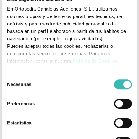
nivel de batería, Capacidad
En Ortopedia Canalejas Audifonos, S.L., utilizamos
de carga de la batería 40
cookies propias y de terceros para fines técnicos, de
BATERÍA
ciclos aprox. Aviso acústico
análisis y para mostrarte publicidad personalizada
cuando la batería está a
basada en un perfil elaborado a partir de tus hábitos de
punto de agotarse. Permite
navegación (por ejemplo, páginas visitadas).
Puedes aceptar todas las cookies, rechazarlas o
realizar varios ciclos
configurarlas según tus preferencias. Para más
integrado con entrada de
información, consulta nuestra
Política de Cookies
.
100-240V 50-60Hz. Dispone
de 2 botones integrados de
Selección
CARGADOR
manejo de la grúa. Sistema
Necesarias
de
de control con parada de
consentimiento
emergencia Opción de
Preferencias
cargador externo.
Cuatro enganches en tubo
Estadística
de acero recubierto con
PERCHA
pintura epoxi-poliéster y