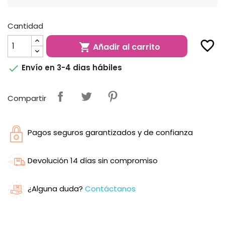
Cantidad
favorite_border
Añadir al carrito


Envío en 3-4 dias hábiles
Compartir
Pagos seguros garantizados y de confianza
Devolución 14 días sin compromiso
¿Alguna duda?
Contáctanos