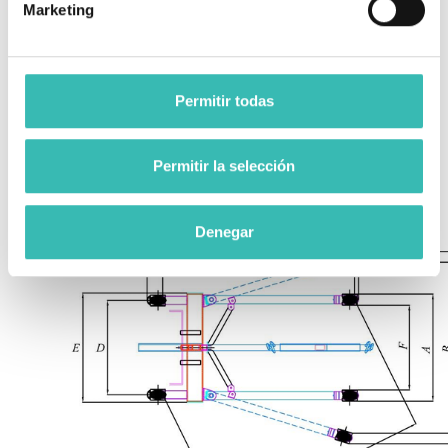
Marketing
caucho termoinyectado.
Tubo de acero recubierto
con pintura epoxi-poliéster
MANILLAR
Permitir todas
y polipropileno
termoinyectado.
Permitir la selección
Denegar