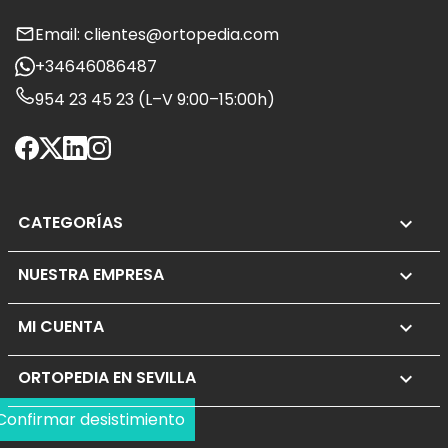
Email: clientes@ortopedia.com
+34646086487
954 23 45 23 (L–V 9:00–15:00h)
CATEGORÍAS

NUESTRA EMPRESA

MI CUENTA

ORTOPEDIA EN SEVILLA
keyboard_arrow_down
Confirmar desistimiento