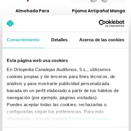
Almohada Para
Pijama Antipañal Manga
Embarazo Y Lactancia
Corta Pierna Corta
99,00 €
38,95 €
Añadir al carrito
Añadir al carrito


Consentimiento
Detalles
Acerca de las cookies
Esta página web usa cookies
En Ortopedia Canalejas Audifonos, S.L., utilizamos
cookies propias y de terceros para fines técnicos, de
análisis y para mostrarte publicidad personalizada
basada en un perfil elaborado a partir de tus hábitos de
navegación (por ejemplo, páginas visitadas).
Puedes aceptar todas las cookies, rechazarlas o
configurarlas según tus preferencias. Para más
Almohada De Reflujo
información, consulta nuestra
Política de Cookies
.
Ubiotex