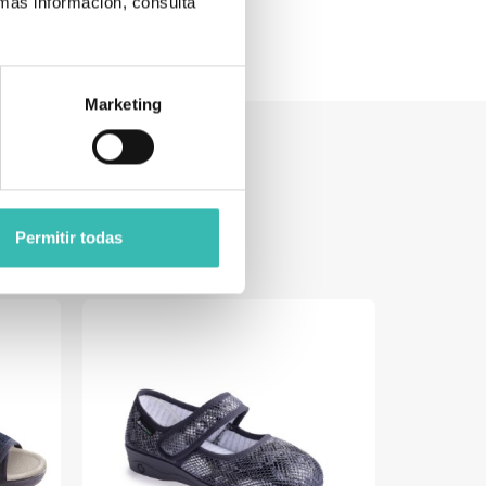
 más información, consulta
Marketing
Permitir todas