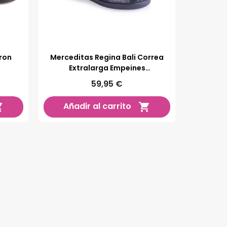
ron
Merceditas Regina Bali Correa
Extralarga Empeines
Pronunciados Sin Costuras
59,95 €
Añadir al carrito

