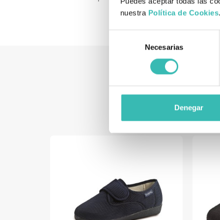
Puedes aceptar todas las coo
nuestra
Política de Cookies
Selección
Necesarias
de
consentimiento
Denegar