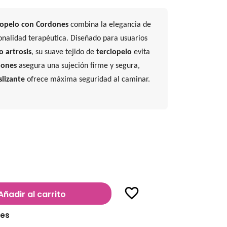
iopelo con Cordones
combina la elegancia de
ionalidad terapéutica. Diseñado para usuarios
o artrosis
, su suave tejido de
terciopelo
evita
dones
asegura una sujeción firme y segura,
slizante
ofrece máxima seguridad al caminar.
favorite_border
Añadir al carrito
les