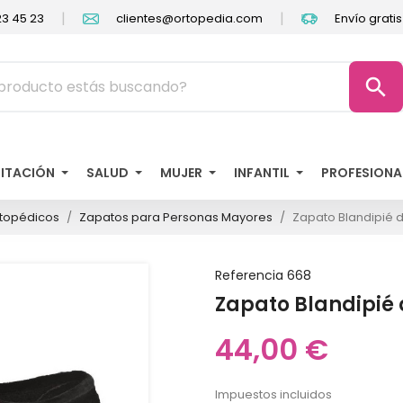
|
|
3 45 23
clientes@ortopedia.com
Envío grati
search
LITACIÓN
SALUD
MUJER
INFANTIL
PROFESIONA
topédicos
Zapatos para Personas Mayores
Zapato Blandipié 
Referencia
668
Zapato Blandipié 
44,00 €
Impuestos incluidos