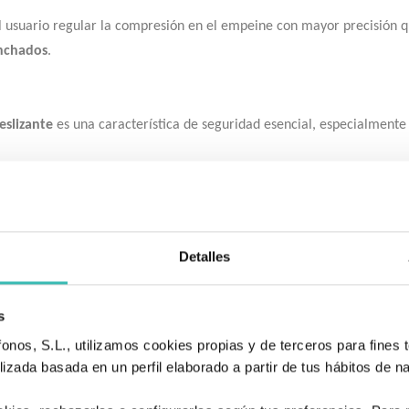
 usuario regular la compresión en el empeine con mayor precisión qu
inchados
.
eslizante
es una característica de seguridad esencial, especialment
te sustituirla fácilmente por cualquier tipo de
plantilla ortopédica
Detalles
o/Garra
).
s
s
.
nos, S.L., utilizamos cookies propias y de terceros para fines t
 medida.
izada basada en un perfil elaborado a partir de tus hábitos de n
 sujeción tradicional
.