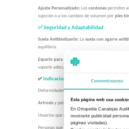
Ajuste Personalizado:
Los
cordones
permiten al
sujeción o a los cambios de volumen por
pies h
✅ Seguridad y Adaptabilidad
Suela Antideslizante:
La
suela con agarre antid
equilibrio.
Espacio para Ortesis:
La
plantilla extraíble
permi
soporte adecuados.
Indicaciones de Uso
✅
Consentimiento
Deformidades del pie (
Juanetes, Dedos Martill
Esta página web usa cookie
Artrosis
y patologías que causan
pies hinchado
En Ortopedia Canalejas Audifo
Usuarios que requieren
plantillas ortopédicas
a
mostrarte publicidad personal
páginas visitadas).
Personas que buscan un calzado
terapéutico con