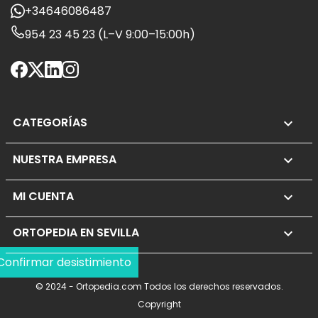
+34646086487
954 23 45 23 (L–V 9:00–15:00h)
CATEGORÍAS

NUESTRA EMPRESA

MI CUENTA

ORTOPEDIA EN SEVILLA
keyboard_arrow_down
Confirmar desistimiento
© 2024 - Ortopedia.com Todos los derechos reservados.
Copyright