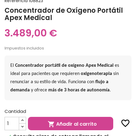
Referencia
108823
Concentrador de Oxígeno Portátil
Apex Medical
3.489,00 €
Impuestos incluidos
El
Concentrador portátil de oxígeno Apex Medical
es
ideal para pacientes que requieren
oxigenoterapia
sin
renunciar a su estilo de vida. Funciona con
flujo a
demanda
y ofrece
más de 3 horas de autonomía
.
Cantidad
favorite_border
Añadir al carrito
