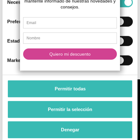
Necesarias
de
2-67, ISO 80601-2-
consentimiento
69, ISO 18567:
Preferencias
2007, ISO 10993-1,
ISO 10993-10:
Certificaciones
Estadística
2010, ISO 10993-5:
2009, ISO 13485:
2016, RoHS
Marketing
Directive (EU)
2015/863
Permitir todas
Permitir la selección
Denegar