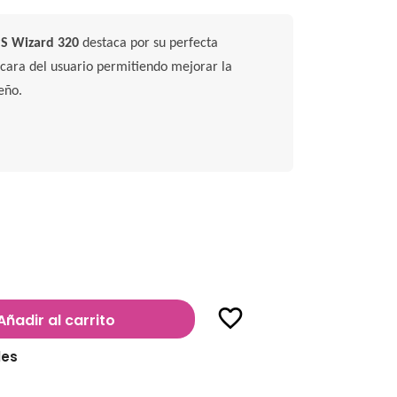
S Wizard 320
destaca por su perfecta
 cara del usuario permitiendo mejorar la
eño.
favorite_border
Añadir al carrito
les