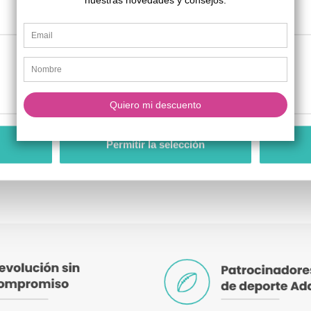
.
Han confiado en nosotros
Preferencias
Estadística
Permitir la selección