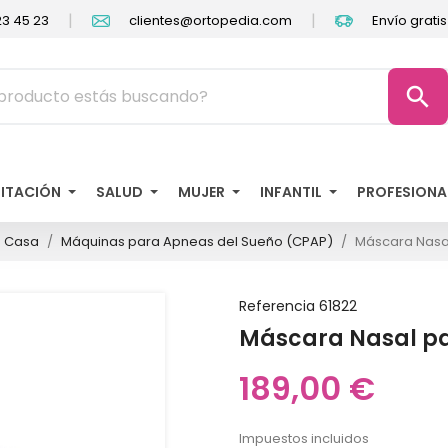
|
|
3 45 23
clientes@ortopedia.com
Envío grati
search
LITACIÓN
SALUD
MUJER
INFANTIL
PROFESIONA
n Casa
Máquinas para Apneas del Sueño (CPAP)
Máscara Nasa
Referencia
61822
Máscara Nasal pa
189,00 €
Impuestos incluidos