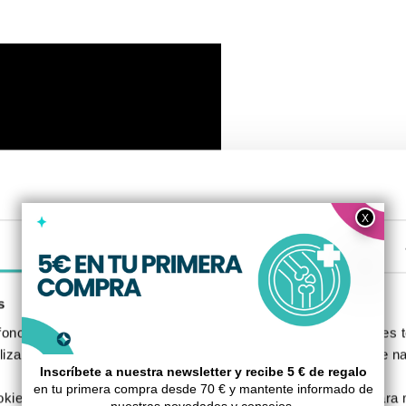
Detalles
s
nos, S.L., utilizamos cookies propias y de terceros para fines t
izada basada en un perfil elaborado a partir de tus hábitos de n
kies, rechazarlas o configurarlas según tus preferencias. Para