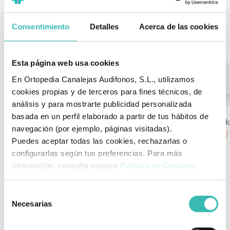
Uso profiláctico en:
Talalgias, bursitis, metatarsalgias, espolón calcáneo,
Consentimiento
Detalles
Acerca de las cookies
fascitis plantar, pie diabético, pies dolorosos y cansados.
Esta página web usa cookies
En Ortopedia Canalejas Audifonos, S.L., utilizamos
cookies propias y de terceros para fines técnicos, de
análisis y para mostrarte publicidad personalizada
basada en un perfil elaborado a partir de tus hábitos de
navegación (por ejemplo, páginas visitadas).
Puedes aceptar todas las cookies, rechazarlas o
configurarlas según tus preferencias. Para más
información, consulta nuestra
Política de Cookies
.
GUÍA DE TALLAS:
Selección
TALLAS
1
2
3
4
Necesarias
de
consentimiento
N.º DE