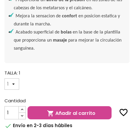
Proporciona un
alivio de la presión
en las zonas de las
cabezas de los metatarsos y el calcáneo.
Mejora la sensacion de
confort
en posicion estatica y
durante la marcha.
Acabado superficial de
bolas
en la base de la plantilla
que proporciona un
masaje
para mejorar la circulación
sanguínea.
TALLA: 1
Cantidad
favorite_border
Añadir al carrito


Envío en 2-3 días hábiles