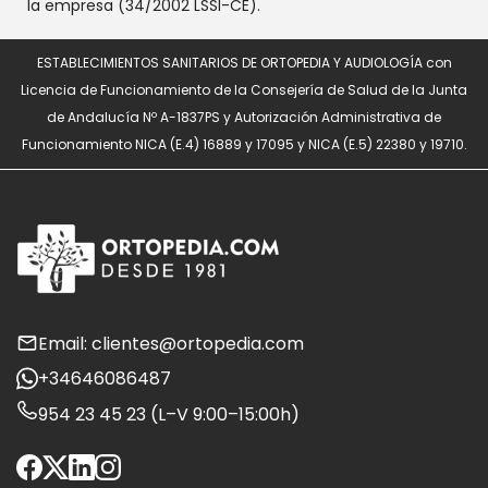
la empresa (34/2002 LSSI-CE).
ESTABLECIMIENTOS SANITARIOS DE ORTOPEDIA Y AUDIOLOGÍA con
Licencia de Funcionamiento de la Consejería de Salud de la Junta
de Andalucía Nº A-1837PS y Autorización Administrativa de
Funcionamiento NICA (E.4) 16889 y 17095 y NICA (E.5) 22380 y 19710.
Email: clientes@ortopedia.com
+34646086487
954 23 45 23 (L–V 9:00–15:00h)