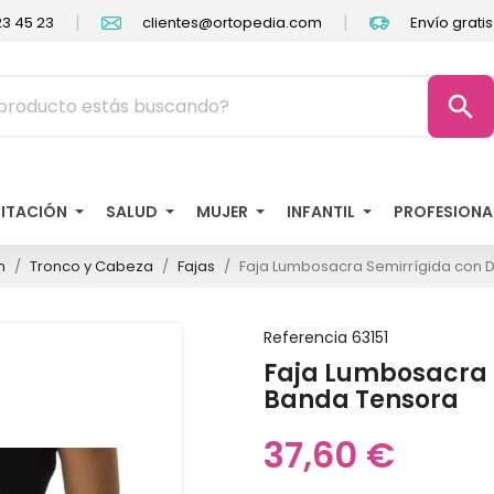
|
|
3 45 23
clientes@ortopedia.com
Envío grati
search
LITACIÓN
SALUD
MUJER
INFANTIL
PROFESIONA
n
Tronco y Cabeza
Fajas
Faja Lumbosacra Semirrígida con 
Referencia
63151
Faja Lumbosacra 
Banda Tensora
37,60 €