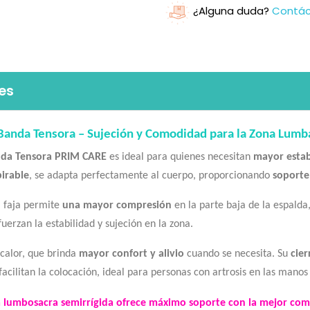
¿Alguna duda?
Contá
es
Banda Tensora – Sujeción y Comodidad para la Zona Lumb
nda Tensora
PRIM CARE
es ideal para quienes necesitan
mayor estab
pirable
, se adapta perfectamente al cuerpo, proporcionando
soporte
a faja permite
una mayor compresión
en la parte baja de la espalda
uerzan la estabilidad y sujeción en la zona.
calor, que brinda
mayor confort y alivio
cuando se necesita. Su
cier
facilitan la colocación, ideal para personas con artrosis en las manos 
a lumbosacra semirrígida
ofrece
máximo soporte con la mejor co