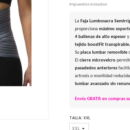
Impuestos incluidos
La
Faja Lumbosacra Semirrí
proporciona
máximo soporte
4 ballenas de alto espesor
y
tejido boostFit transpirable
Su
placa lumbar removible
c
El
cierre microvelcro
permite
pasadedos anteriores
facili
artrosis o movilidad reducid
lumbar avanzado sin renunc
Envío GRATIS en compras su
TALLA: XXL