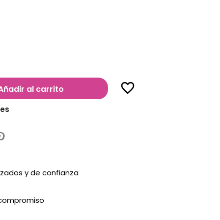
favorite_border
Añadir al carrito
les
zados y de confianza
n compromiso