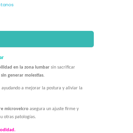
ctanos
ar
ilidad en la zona lumbar
sin sacrificar
 sin generar molestias
.
, ayudando a mejorar la postura y aliviar la
re microvelcro
asegura un ajuste firme y
u otras patologías.
modidad
.