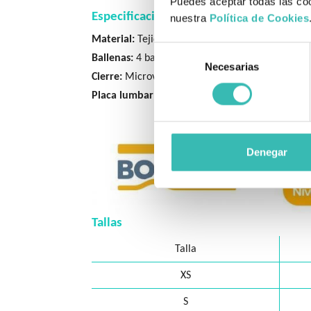
Puedes aceptar todas las coo
Especificaciones técnicas
nuestra
Política de Cookies
Material:
Tejido boostFit transpirable.
Selección
Ballenas:
4 ballenas de alto espesor.
Necesarias
de
Cierre:
Microvelcro para ajuste seguro.
consentimiento
Placa lumbar:
Removible, con efecto calor.
Denegar
Tallas
Talla
XS
S