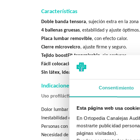
Características
Doble banda tensora
, sujeción extra en la zona
4 ballenas gruesas
, estabilidad y ajuste óptimos.
Placa lumbar removible
, con efecto calor.
Cierre microvelcro
, ajuste firme y seguro.
Tejido boostFit transpirable
, sin costuras.
Fácil colocación con pasadedos anteriores.
Sin látex, ideal para pieles sensibles.
Indicaciones
Consentimiento
Uso profiláctico en:
Esta página web usa cookie
Dolor lumbar moderado.
En Ortopedia Canalejas Audifo
Inestabilidad en la zona lumbosacra.
mostrarte publicidad personal
Personas con artrosis o problemas de movilidad
páginas visitadas).
Necesidad de soporte extra para la espalda baja