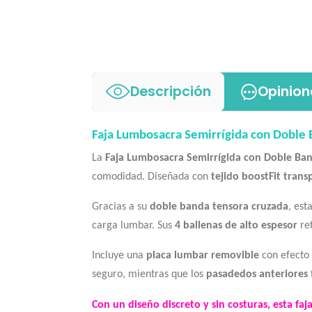
Descripción
Opinion
Faja Lumbosacra Semirrígida con Doble 
La
Faja Lumbosacra Semirrígida con Doble Ba
comodidad. Diseñada con
tejido boostFit trans
Gracias a su
doble banda tensora cruzada
, est
carga lumbar. Sus
4 ballenas de alto espesor
ref
Incluye una
placa lumbar removible
con efecto 
seguro, mientras que los
pasadedos anteriores
Con un diseño
discreto y sin costuras
, esta
faj