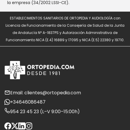
la empresa (34/2002 LSSI-CE).
ESTABLECIMIENTOS SANITARIOS DE ORTOPEDIA Y AUDIOLOGÍA con
Licencia de Funcionamiento de la Consejería de Salud de la Junta
de Andalucía Nº A-1837PS y Autorización Administrativa de
Funcionamiento NICA (E.4) 16889 y 17095 y NICA (E.5) 22380 y 19710.
Email: clientes@ortopedia.com
+34646086487
954 23 45 23 (L–V 9:00–15:00h)