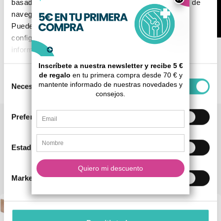
basada en un perfil elaborado a partir de tus hábitos de
navegación (por ejemplo, páginas visitadas).
Puedes aceptar todas las cookies, rechazarlas o
configurarlas según tus preferencias. Para más
información, consulta nuestra
Política de Cookies
.
Modelo: Orliman T-420
Selección
Necesarias
de
consentimiento
Preferencias
Tienda de artículos ortopédicos
Estadística
También podría interesarle
Marketing