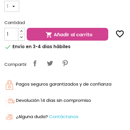
Cantidad
favorite_border
Añadir al carrito


Envío en 3-4 dias hábiles
Compartir
Pagos seguros garantizados y de confianza
Devolución 14 días sin compromiso
¿Alguna duda?
Contáctanos