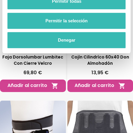
Permitir todas
Permitir la selección
Denegar
Faja Dorsolumbar Lumbitec
Cojín Cilindríco 60x40 Don
Con Cierre Velcro
Almohadón
69,80 €
13,95 €
Añadir al carrito
Añadir al carrito

