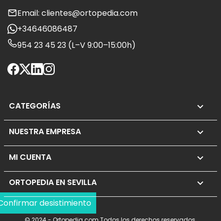
Email: clientes@ortopedia.com
+34646086487
954 23 45 23 (L–V 9:00–15:00h)
CATEGORÍAS

NUESTRA EMPRESA

MI CUENTA

ORTOPEDIA EN SEVILLA
keyboard_arrow_down
Confirmar desistimiento
© 2024 - Ortopedia.com Todos los derechos reservados.