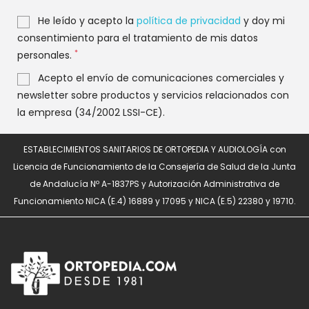
He leído y acepto la
política de privacidad
y doy mi
consentimiento para el tratamiento de mis datos
*
personales.
Acepto el envío de comunicaciones comerciales y
newsletter sobre productos y servicios relacionados con
la empresa (34/2002 LSSI-CE).
ESTABLECIMIENTOS SANITARIOS DE ORTOPEDIA Y AUDIOLOGÍA con
Licencia de Funcionamiento de la Consejería de Salud de la Junta
de Andalucía Nº A-1837PS y Autorización Administrativa de
Funcionamiento NICA (E.4) 16889 y 17095 y NICA (E.5) 22380 y 19710.