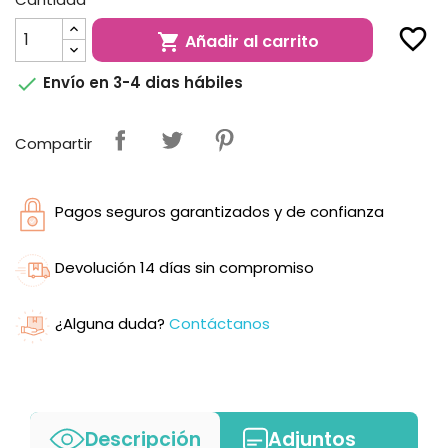
favorite_border
Añadir al carrito


Envío en 3-4 dias hábiles
Compartir
Pagos seguros garantizados y de confianza
Devolución 14 días sin compromiso
¿Alguna duda?
Contáctanos
Descripción
Adjuntos