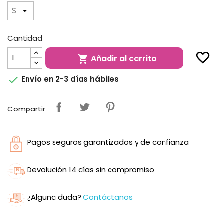
Cantidad
favorite_border
Añadir al carrito


Envío en 2-3 días hábiles
Compartir
Pagos seguros garantizados y de confianza
Devolución 14 días sin compromiso
¿Alguna duda?
Contáctanos