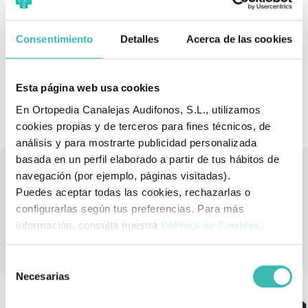
Talla M: 20-23 cm.
Consentimiento
Detalles
Acerca de las cookies
Talla L: 23-26 cm.
Esta página web usa cookies
Modelo: Prim 705BG
En Ortopedia Canalejas Audifonos, S.L., utilizamos
cookies propias y de terceros para fines técnicos, de
análisis y para mostrarte publicidad personalizada
basada en un perfil elaborado a partir de tus hábitos de
navegación (por ejemplo, páginas visitadas).
Puedes aceptar todas las cookies, rechazarlas o
Tienda de artículos ortopédicos
configurarlas según tus preferencias. Para más
También podría interesarle
información, consulta nuestra
Política de Cookies
.
Selección
Necesarias
de
consentimiento