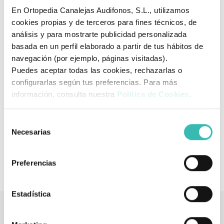
para ser utilizado durante la actividad física y el deporte.
En Ortopedia Canalejas Audifonos, S.L., utilizamos
cookies propias y de terceros para fines técnicos, de
análisis y para mostrarte publicidad personalizada
basada en un perfil elaborado a partir de tus hábitos de
navegación (por ejemplo, páginas visitadas).
Puedes aceptar todas las cookies, rechazarlas o
configurarlas según tus preferencias. Para más
información, consulta nuestra
Política de Cookies
.
Selección
Necesarias
de
consentimiento
Preferencias
Estadística