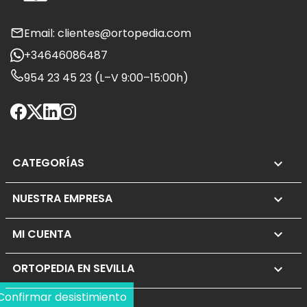
Email: clientes@ortopedia.com
+34646086487
954 23 45 23 (L–V 9:00–15:00h)
CATEGORÍAS

NUESTRA EMPRESA

MI CUENTA

ORTOPEDIA EN SEVILLA
keyboard_arrow_down
Confirmar desistimiento