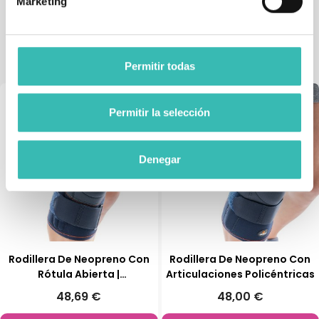
Marketing
Tienda de artículos ortopédicos
También podría interesarle
Permitir todas
Permitir la selección
Denegar
Rodillera De Neopreno Con
Rodillera De Neopreno Con
Rótula Abierta |
Articulaciones Policéntricas
Estabilizadores Laterales
48,69 €
48,00 €