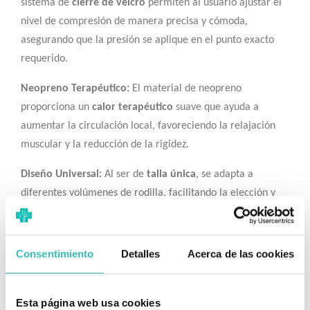
sistema de
cierre de velcro
permiten al usuario ajustar el
nivel de compresión de manera precisa y cómoda,
asegurando que la presión se aplique en el punto exacto
requerido.
Neopreno Terapéutico:
El material de neopreno
proporciona un
calor terapéutico
suave que ayuda a
aumentar la circulación local, favoreciendo la relajación
muscular y la reducción de la rigidez.
Diseño Universal:
Al ser de
talla única
, se adapta a
diferentes volúmenes de rodilla, facilitando la elección y
disponibilidad del producto.
✅ Uso y Aplicación
Consentimiento
Detalles
Acerca de las cookies
El soporte debe colocarse justo por debajo de la rótula, con
la almohadilla ejerciendo una presión firme sobre el
Esta página web usa cookies
tendón rotuliano. Es lo suficientemente discreto y cómodo