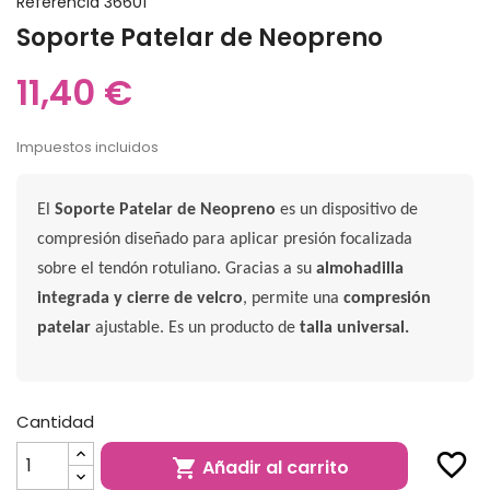
Referencia
36601
Soporte Patelar de Neopreno
11,40 €
Impuestos incluidos
El
Soporte Patelar de Neopreno
es un dispositivo de
compresión diseñado para aplicar presión focalizada
sobre el tendón rotuliano. Gracias a su
almohadilla
integrada y cierre de velcro
, permite una
compresión
patelar
ajustable. Es un producto de
talla universal.
Cantidad
favorite_border
Añadir al carrito
