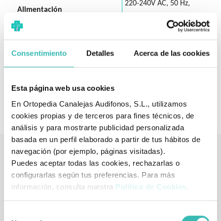
220-240V AC, 50 Hz,
Alimentación
2.5A
Grado de protección
IP X6
Consentimiento
Detalles
Acerca de las cookies
Nivel de Ruido
< 45 dB
Dimensiones con musleras
193 x 85 cm
Esta página web usa cookies
Peso embalaje
70 kg
En Ortopedia Canalejas Audifonos, S.L., utilizamos
cookies propias y de terceros para fines técnicos, de
análisis y para mostrarte publicidad personalizada
basada en un perfil elaborado a partir de tus hábitos de
navegación (por ejemplo, páginas visitadas).
Puedes aceptar todas las cookies, rechazarlas o
Tienda de artículos ortopédicos
configurarlas según tus preferencias. Para más
También podría interesarle
información, consulta nuestra
Política de Cookies
.
Selección