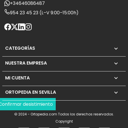
+34646086487
954 23 45 23 (L–V 9:00–15:00h)
CATEGORÍAS

NUESTRA EMPRESA

MI CUENTA

ORTOPEDIA EN SEVILLA
keyboard_arrow_down
Confirmar desistimiento
© 2024 - Ortopedia.com Todos los derechos reservados.
Copyright