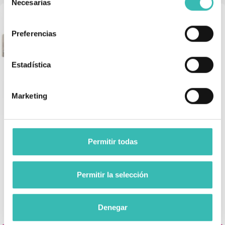
Necesarias
de
consentimiento
Preferencias
Estadística
Marketing
Cama Articulada Eléctrica
Mesa Para Cama Ajustable
Con Elevador X'PRIM 3
En 3 Posiciones
Permitir todas
954,00 €
55,90 €
Permitir la selección
0 opiniones
0 opiniones
Denegar