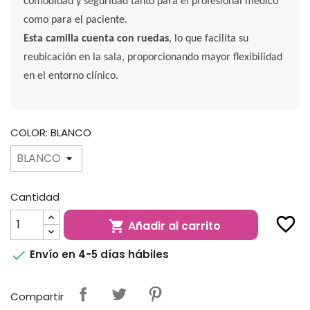
comodidad y seguridad tanto para el profesional médico
como para el paciente.
Esta camilla cuenta con ruedas
, lo que facilita su
reubicación en la sala, proporcionando mayor flexibilidad
en el entorno clínico.
COLOR: BLANCO
Cantidad
favorite_border
Añadir al carrito


Envío en 4-5 días hábiles
Compartir