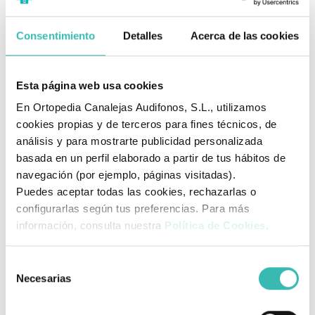
Descarga Muscular:
El menor peso alivia
significativamente la tensión y la presión en el
cuello y los
Consentimiento
Detalles
Acerca de las cookies
hombros
, un beneficio crucial especialmente para mujeres
con problemas cervicales preexistentes o posturas
cifóticas.
Esta página web usa cookies
✅ Diseño Clásico y Versátil
En Ortopedia Canalejas Audifonos, S.L., utilizamos
cookies propias y de terceros para fines técnicos, de
Forma Simétrica Triangular:
Su diseño simétrico permite
análisis y para mostrarte publicidad personalizada
que la prótesis pueda rotarse para un ajuste óptimo y es
basada en un perfil elaborado a partir de tus hábitos de
adecuada para una amplia variedad de figuras y tipos de
navegación (por ejemplo, páginas visitadas).
Puedes aceptar todas las cookies, rechazarlas o
cirugía.
configurarlas según tus preferencias. Para más
Copa Plana a Media:
Se adapta perfectamente a aquellas
información, consulta nuestra
Política de Cookies
.
usuarias cuya forma mamaria natural remanente (o
deseada) se corresponde con una copa con
proyección
Selección
Necesarias
plana o media
.
de
consentimiento
Silicona de 1 Capa:
La confección en silicona ligera de una