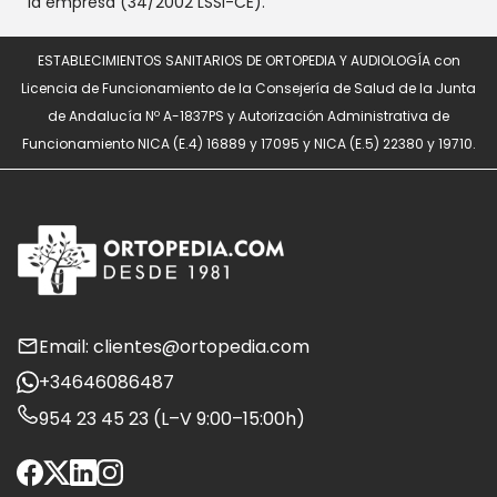
la empresa (34/2002 LSSI-CE).
ESTABLECIMIENTOS SANITARIOS DE ORTOPEDIA Y AUDIOLOGÍA con
Licencia de Funcionamiento de la Consejería de Salud de la Junta
de Andalucía Nº A-1837PS y Autorización Administrativa de
Funcionamiento NICA (E.4) 16889 y 17095 y NICA (E.5) 22380 y 19710.
Email: clientes@ortopedia.com
+34646086487
954 23 45 23 (L–V 9:00–15:00h)