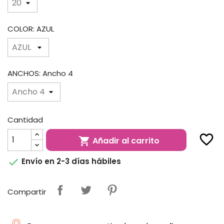
COLOR: AZUL
ANCHOS: Ancho 4
Cantidad
favorite_border
Añadir al carrito


Envío en 2-3 días hábiles
Compartir