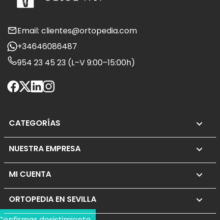
Email: clientes@ortopedia.com
+34646086487
954 23 45 23 (L–V 9:00–15:00h)
CATEGORÍAS

NUESTRA EMPRESA

MI CUENTA

ORTOPEDIA EN SEVILLA
keyboard_arrow_down
Confirmar desistimiento