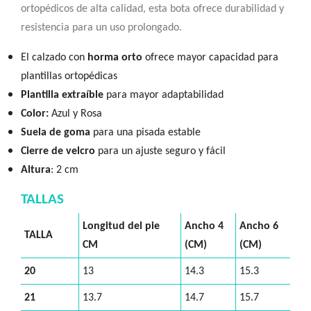
ortopédicos de alta calidad, esta bota ofrece durabilidad y
resistencia para un uso prolongado.
El calzado con
horma orto
ofrece mayor capacidad para
plantillas ortopédicas
Plantilla extraíble
para mayor adaptabilidad
Color:
Azul y Rosa
Suela de goma
para una pisada estable
Cierre de velcro
para un ajuste seguro y fácil
Altura
: 2 cm
TALLAS
Longitud del pie
Ancho 4
Ancho 6
TALLA
CM
(CM)
(CM)
20
13
14.3
15.3
21
13.7
14.7
15.7