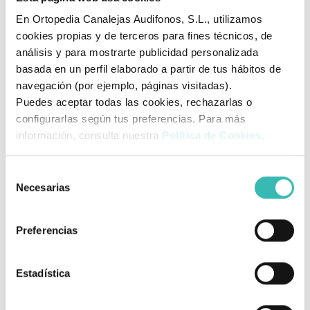
0,7 cm
y compruebe la talla en la tabla.
En Ortopedia Canalejas Audifonos, S.L., utilizamos
cookies propias y de terceros para fines técnicos, de
análisis y para mostrarte publicidad personalizada
basada en un perfil elaborado a partir de tus hábitos de
navegación (por ejemplo, páginas visitadas).
Puedes aceptar todas las cookies, rechazarlas o
configurarlas según tus preferencias. Para más
información, consulta nuestra
Política de Cookies
.
Selección
Necesarias
de
¿Como medir el perímetro
consentimiento
metatarsal?
Preferencias
1.
El peso del cuerpo debe distribuirse uniformemente en
ambos pies.
Estadística
2.
Coloque la cinta métrica en la parte más ancha del
perímetro metatarsal según se representa en la foto.