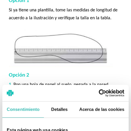
Opción 1
Si ya tiene una plantilla, tome las medidas de longitud de
acuerdo a la ilustración y verifique la talla en la tabla.
Opción 2
1.
Pon una hoja de papel al suelo, pegada a la pared.
2
. Si vas a usar calcetines ponte los que vas a usar.
3.
Pon los pies juntos y los talones pegados a la pared.
4.
Marca con el lápiz hasta donde llegue tu dedo más
Consentimiento
Detalles
Acerca de las cookies
largo.
5.
Mide la distancia desde el borde hasta la marca,
súmale
Esta página web usa cookies