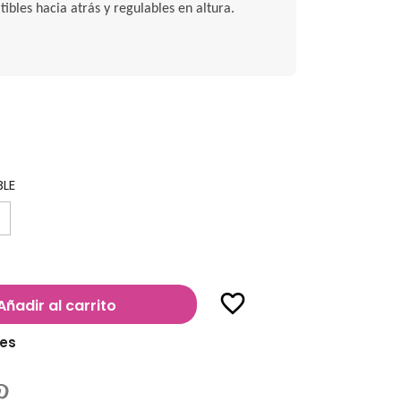
tibles hacia atrás y regulables en altura.
BLE
favorite_border
Añadir al carrito
les