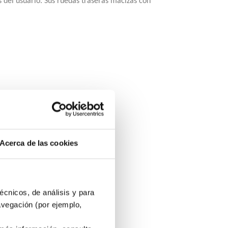
s del usuario. Sus ruedas traseras macizas con
o.
y almacenamiento.
Acerca de las cookies
écnicos, de análisis y para
avegación (por ejemplo,