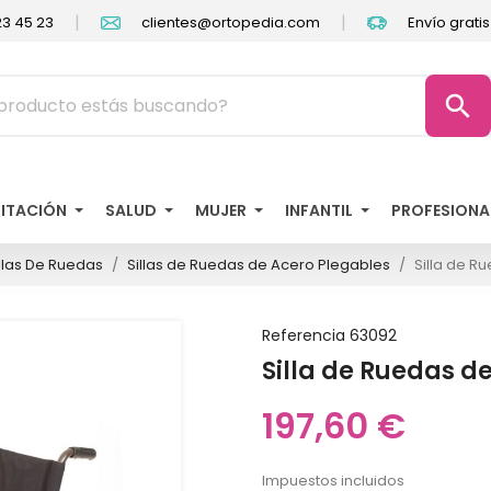
|
|
3 45 23
clientes@ortopedia.com
Envío grati
search
LITACIÓN
SALUD
MUJER
INFANTIL
PROFESIONA
illas De Ruedas
Sillas de Ruedas de Acero Plegables
Silla de R
Referencia
63092
Silla de Ruedas d
197,60 €
Impuestos incluidos