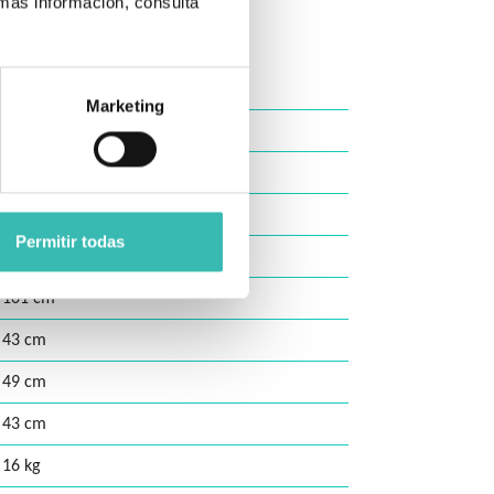
 más información, consulta
Con ruedas de 14" (transit)
Marketing
41/43/45 cm
90 cm
56/58/60 cm
Permitir todas
29 cm
101 cm
43 cm
49 cm
43 cm
16 kg