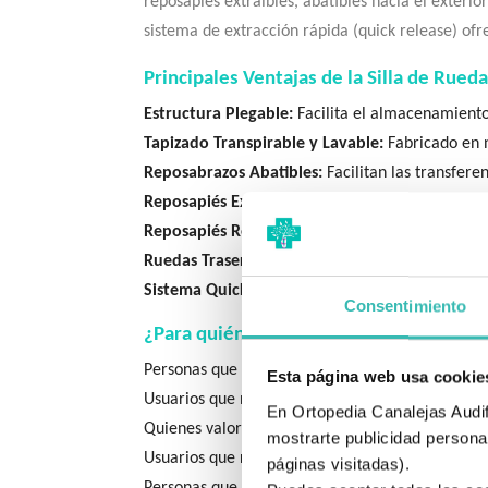
reposapiés extraíbles, abatibles hacia el exteri
sistema de extracción rápida (quick release) ofr
Principales Ventajas de la Silla de Rue
Estructura Plegable:
Facilita el almacenamiento y
Tapizado Transpirable y Lavable:
Fabricado en 
Reposabrazos Abatibles:
Facilitan las transfere
Reposapiés Extraíbles y Abatibles:
Permiten un 
Reposapiés Regulables en Altura:
Se adaptan a 
Ruedas Traseras Macizas:
Ofrecen durabilidad y 
Sistema Quick Release:
Permite extraer las rued
Consentimiento
¿Para quién está pensada?
Personas que buscan una silla de ruedas básica, f
Esta página web usa cookie
Usuarios que necesitan una silla plegable para f
En Ortopedia Canalejas Audifo
Quienes valoran la comodidad y la higiene de un 
mostrarte publicidad personal
Usuarios que requieren reposabrazos y reposapié
páginas visitadas).
Personas que prefieren la durabilidad y el bajo