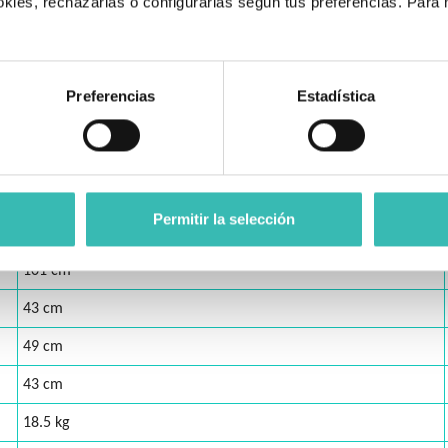
kies, rechazarlas o configurarlas según tus preferencias. Para
.
Con ruedas de 24" (autopropulasble)
Preferencias
Estadística
41/43/45 cm
90 cm
59/61/63 cm
Permitir la selección
29 cm
101 cm
43 cm
49 cm
43 cm
18.5 kg