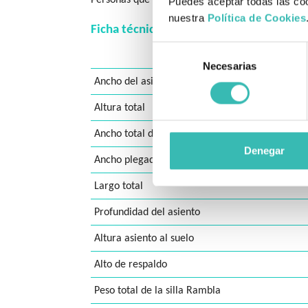
Puedes aceptar todas las coo
nuestra
Política de Cookies
Ficha técnica detallada:
Selección
Necesarias
de
Ancho del asiento (talla)
consentimiento
Altura total
Ancho total de la silla
Denegar
Ancho plegado
Largo total
Profundidad del asiento
Altura asiento al suelo
Alto de respaldo
Peso total de la silla Rambla