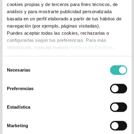
cookies propias y de terceros para fines técnicos, de
Cinturón de seguridad
: para mayor protección del
análisis y para mostrarte publicidad personalizada
usuario.
basada en un perfil elaborado a partir de tus hábitos de
navegación (por ejemplo, páginas visitadas).
Medidas:
Puedes aceptar todas las cookies, rechazarlas o
Medidas asiento
45 x 44 cm
configurarlas según tus preferencias. Para más
información, consulta nuestra
Política de Cookies
.
Lontigud silla
91 - 97 cm
Ancho total
60 cm
Selección
Necesarias
de
Altura
97 cm
consentimiento
Altura de asiento hasta el
56 cm
Preferencias
suelo
Altura respaldo
48 cm
Estadística
Altura hasta el asiento
50 cm
Marketing
Altura del respaldo
40 cm