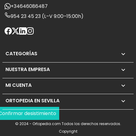
+34646086487
954 23 45 23 (L–V 9:00–15:00h)
CATEGORÍAS

NUESTRA EMPRESA

MI CUENTA

ORTOPEDIA EN SEVILLA
keyboard_arrow_down
Confirmar desistimiento
© 2024 - Ortopedia.com Todos los derechos reservados.
Copyright