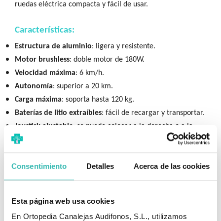
ruedas eléctrica compacta y fácil de usar.
Características:
Estructura de aluminio
: ligera y resistente.
Motor brushless
: doble motor de 180W.
Velocidad máxima
: 6 km/h.
Autonomía
: superior a 20 km.
Carga máxima
: soporta hasta 120 kg.
Baterías de litio extraíbles
: fácil de recargar y transportar.
Joystick ajustable
: se puede colocar a la derecha o a la
izquierda.
Asiento acolchado
: comodidad para el usuario.
Consentimiento
Detalles
Acerca de las cookies
Reposabrazos y reposapiés volcables
: facilitan el acceso.
Ruedas macizas en PU
: duraderas y seguras en diferentes
superficies.
Esta página web usa cookies
Freno electromagnético
y
ruedas antivuelco
: seguridad
En Ortopedia Canalejas Audifonos, S.L., utilizamos
garantizada.