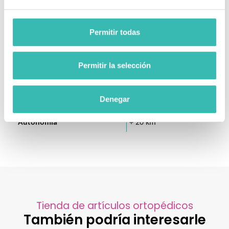
Ruedas delanteras
18 cm
Ruedas traseras
20 cm
Permitir todas
Peso sin batería
27 Kg
Peso total
29.5 Kg
Permitir la selección
Peso máximo usuario
120 Kg
Denegar
Velocidad máxima
6 km / h
Autonomía
+ 20 km
Tienda de artículos ortopédicos
También podría interesarle