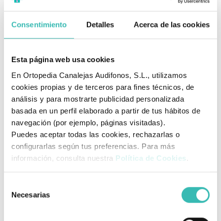
mantenimiento.
Cargador de baterías de 24 V y 5 A.
Consentimiento
Detalles
Acerca de las cookies
Motor con potencia de 200 W.
Autonomía hasta 25 km.
Esta página web usa cookies
Velocidad máxima 6 Km/h.
En Ortopedia Canalejas Audifonos, S.L., utilizamos
Peso máximo de usuario: 125 Kg.
cookies propias y de terceros para fines técnicos, de
Datos técnicos
análisis y para mostrarte publicidad personalizada
basada en un perfil elaborado a partir de tus hábitos de
Ancho del
40/43/46
navegación (por ejemplo, páginas visitadas).
asiento (Talla)
cm
Puedes aceptar todas las cookies, rechazarlas o
Profundidad
configurarlas según tus preferencias. Para más
42 cm
información, consulta nuestra
Política de Cookies
.
del asiento
Altura del
52 cm
Selección
asiento
Necesarias
de
consentimiento
Altura de
41 cm