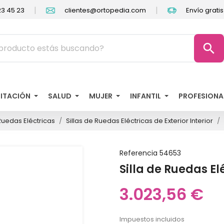
|
|
3 45 23
clientes@ortopedia.com
Envío grati
search
LITACIÓN
SALUD
MUJER
INFANTIL
PROFESIONA
 Ruedas Eléctricas
Sillas de Ruedas Eléctricas de Exterior Interior
Referencia
54653
Silla de Ruedas El
3.023,56 €
Impuestos incluidos