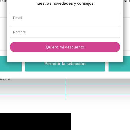
kies, rechazarlas o configurarlas según tus preferencias. Para
l
.
nto
38 
to
desd
Preferencias
Estadística
iento
41 
arios hasta 80kg de peso)
0º, 4º, 8º y 12º m
Permitir la selección
 de chasis siempre negro)
negro, ro
uario
a