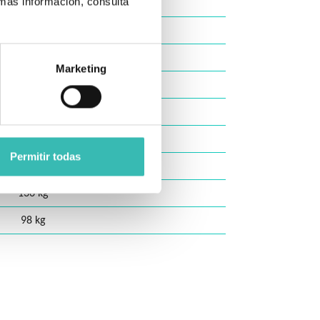
 más información, consulta
107 cm
a 54 cm (ajustable)
e 45 cm (ajustable)
Marketing
a 51 cm (ajustable)
anual (eléctrica opcional aparte)
desde 85 cm
Permitir todas
jo, azul, verde manzana
136 kg
98 kg