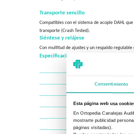
Transporte sencillo
Compatibles con el sistema de acople DAHL que t
transporte (Crash Tested).
Siéntese y relájese
Con multitud de ajustes y un respaldo regulable 
Especificaciones técnicas
Autonomía máx
Velocidad máx
Consentimiento
Baterías
Pendiente máx
Esta página web usa cookie
Bordillos máxi
En Ortopedia Canalejas Audifo
mostrarte publicidad personal
Ancho total
páginas visitadas).