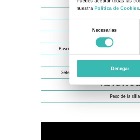
Puedes aceptar todas las coo
Longitud tota
nuestra
Política de Cookies
Anchura del asie
Selección
Altura del asien
Necesarias
de
Profundidad del as
consentimiento
Basculación del asiento
(solo para usu
Radio de giro
Denegar
Selecciona color de los detalles (color
Peso máximo de us
Peso de la sill