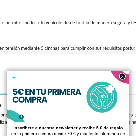
e permite conducir tu vehículo desde tu silla de manera segura y te
en tensión mediante 5 cinchas para cumplir con sus requisitos postur
ima
ima
Detalles
ima
s
mos
7 cm (10
nos, S.L., utilizamos cookies propias y de terceros para fines t
izada basada en un perfil elaborado a partir de tus hábitos de n