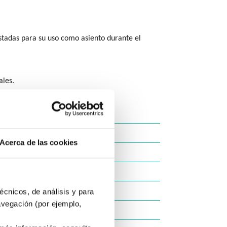
stadas para su uso como asiento durante el
ales.
30 km
10 km/h
Acerca de las cookies
55 Amp
8°
 cm con subebordillos)
écnicos, de análisis y para
avegación (por ejemplo,
58 cm