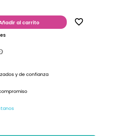
favorite_border
Añadir al carrito
les
zados y de confianza
n compromiso
ctanos