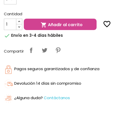
Cantidad
favorite_border
Añadir al carrito


Envío en 3-4 dias hábiles
Compartir
Pagos seguros garantizados y de confianza
Devolución 14 días sin compromiso
¿Alguna duda?
Contáctanos