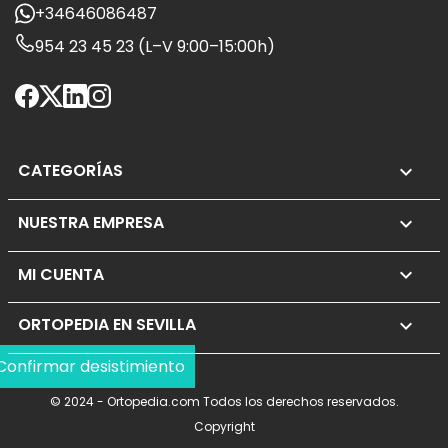
+34646086487
954 23 45 23 (L–V 9:00–15:00h)
CATEGORÍAS

NUESTRA EMPRESA

MI CUENTA

ORTOPEDIA EN SEVILLA
keyboard_arrow_down
Confirmar desistimiento
© 2024 - Ortopedia.com Todos los derechos reservados.
Copyright