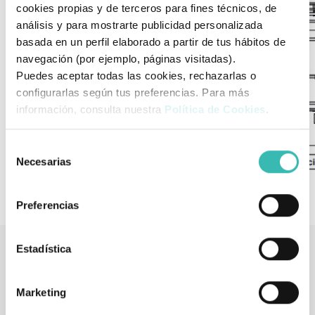
cookies propias y de terceros para fines técnicos, de
análisis y para mostrarte publicidad personalizada
basada en un perfil elaborado a partir de tus hábitos de
navegación (por ejemplo, páginas visitadas).
Puedes aceptar todas las cookies, rechazarlas o
configurarlas según tus preferencias. Para más
información, consulta nuestra
Política de Cookies
.
Selección
Necesarias
de
consentimiento
Preferencias
Estadística
Tienda de artículos ortopédicos
También podría interesarle
Marketing