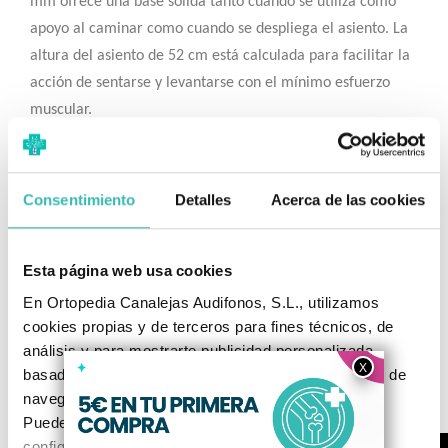
mm ofrece una base sólida tanto cuando se utiliza como
apoyo al caminar como cuando se despliega el asiento. La
altura del asiento de 52 cm está calculada para facilitar la
acción de sentarse y levantarse con el mínimo esfuerzo
muscular.
✅ Beneficios Clave
Multifuncional:
Úselo como apoyo constante o como
Consentimiento
Detalles
Acerca de las cookies
asiento de descanso instantáneo.
Diseño Compacto:
Plegado plano que apenas ocupa
Esta página web usa cookies
espacio.
En Ortopedia Canalejas Audifonos, S.L., utilizamos
Sin Ajustes Complicados:
Diseño de altura fija para
cookies propias y de terceros para fines técnicos, de
garantizar la máxima rigidez estructural y seguridad del
análisis y para mostrarte publicidad personalizada
basada en un perfil elaborado a partir de tus hábitos de
usuario.
navegación (por ejemplo, páginas visitadas).
Ver todo el catálogo
de bastones de paseo
Puedes aceptar todas las cookies, rechazarlas o
configurarlas según tus preferencias. Para más