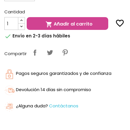
Cantidad
favorite_border
Añadir al carrito


Envío en 2-3 días hábiles
Compartir
Pagos seguros garantizados y de confianza
Devolución 14 días sin compromiso
¿Alguna duda?
Contáctanos