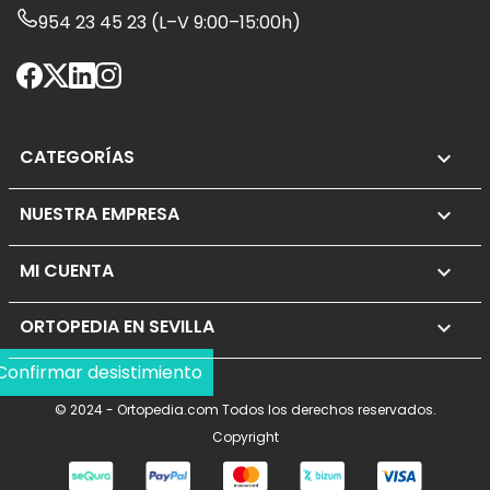
954 23 45 23 (L–V 9:00–15:00h)
CATEGORÍAS

NUESTRA EMPRESA

MI CUENTA

ORTOPEDIA EN SEVILLA
keyboard_arrow_down
Confirmar desistimiento
© 2024 - Ortopedia.com Todos los derechos reservados.
Copyright