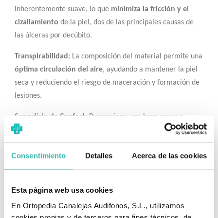
inherentemente suave, lo que
minimiza la fricción y el
cizallamiento
de la piel, dos de las principales causas de
las úlceras por decúbito.
Transpirabilidad:
La composición del material permite una
óptima circulación del aire
, ayudando a mantener la piel
seca y reduciendo el riesgo de maceración y formación de
lesiones.
Superficie de Confort:
Proporciona una base suave y
cómoda para aquellos que necesitan permanecer en la
misma posición, asegurando la protección efectiva de la
Consentimiento
Detalles
Acerca de las cookies
piel en áreas de apoyo.
✅ Versatilidad de Uso
Esta página web usa cookies
Multi-Medida y Uso:
Fabricamos las sabanillas en medidas
En Ortopedia Canalejas Audifonos, S.L., utilizamos
estándar (
50×70 cm, 70×90 cm
) y ofrecemos la opción de
cookies propias y de terceros para fines técnicos, de