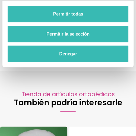
máxima de 60ºC es suficiente para una limpieza eficaz y la
eliminación de bacterias.
Permitir todas
Esterilizable:
La sabanilla puede ser
centrifugada y
esterilizada en autoclave
sin problemas, garantizando la
Permitir la selección
máxima desinfección y seguridad.
Denegar
Tienda de artículos ortopédicos
También podría interesarle