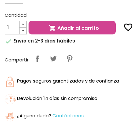
Cantidad
favorite_border
Añadir al carrito


Envío en 2-3 días hábiles
Compartir
Pagos seguros garantizados y de confianza
Devolución 14 días sin compromiso
¿Alguna duda?
Contáctanos