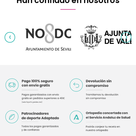
Han confiado en nosotros
‹
›