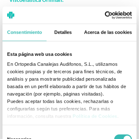
Viscoelástica Orliman:
Diseño Ergonómico:
Adaptación perfecta a la curva del
cuello para un soporte óptimo.
Relleno Viscoelástico con Memoria de Forma:
Alivia la
Consentimiento
Detalles
Acerca de las cookies
presión y reduce la tensión en cuello y nuca.
Doble Altura (7/10 cm):
Versátil para diferentes posturas y
necesidades de descanso.
Esta página web usa cookies
Funda Exterior Multifuncional:
Transpirable y con
En Ortopedia Canalejas Audifonos, S.L., utilizamos
tratamientos anti-ácaros, anti-bacterias y anti-hongos.
cookies propias y de terceros para fines técnicos, de
Máximo Confort:
Sin costuras exteriores para evitar roces.
análisis y para mostrarte publicidad personalizada
Doble Protección:
Incluye funda interior para la espuma.
basada en un perfil elaborado a partir de tus hábitos de
navegación (por ejemplo, páginas visitadas).
Alta Durabilidad:
Densidad de
40 kg/m3
.
Puedes aceptar todas las cookies, rechazarlas o
Variedad de Tamaños:
Disponible en 50x30cm y 70x30cm.
configurarlas según tus preferencias. Para más
¿Para quién está pensada?
información, consulta nuestra
Política de Cookies
.
Personas con molestias cervicales, dolores de cabeza
Selección
tensionales o rigidez en el cuello.