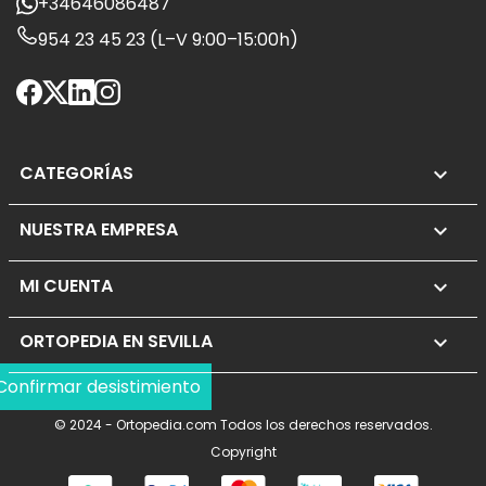
+34646086487
954 23 45 23 (L–V 9:00–15:00h)
CATEGORÍAS

NUESTRA EMPRESA

MI CUENTA

ORTOPEDIA EN SEVILLA
keyboard_arrow_down
Confirmar desistimiento
© 2024 - Ortopedia.com Todos los derechos reservados.
Copyright