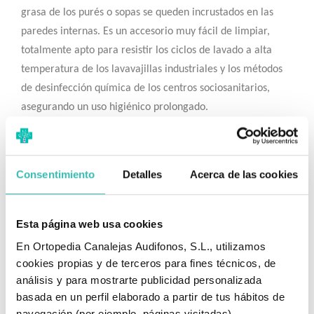
grasa de los purés o sopas se queden incrustados en las
paredes internas. Es un accesorio muy fácil de limpiar,
totalmente apto para resistir los ciclos de lavado a alta
temperatura de los lavavajillas industriales y los métodos
de desinfección química de los centros sociosanitarios,
asegurando un uso higiénico prolongado.
✅ Indicaciones de Uso
Esta ayuda técnica de vajilla adaptada está estrictamente
Consentimiento
Detalles
Acerca de las cookies
recomendada para:
Pacientes con
disfagia a líquidos
que requieran tomar
Esta página web usa cookies
alimentos con texturas espesadas, cremosas o trituradas.
En Ortopedia Canalejas Audifonos, S.L., utilizamos
Personas mayores con debilidad muscular severa en la
cookies propias y de terceros para fines técnicos, de
mandíbula o falta de coordinación motora fina.
análisis y para mostrarte publicidad personalizada
basada en un perfil elaborado a partir de tus hábitos de
Usuarios encamados o en posición de semi-incorporación
navegación (por ejemplo, páginas visitadas).